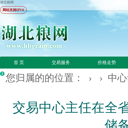
湖北粮网
网站支持IPV6
首 页
交易服务
价格走势
您归属的的位置： › ›
中心
交易中心主任在全
储